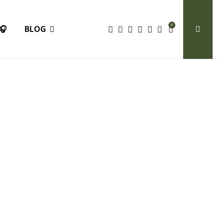
0
🎧
BLOG