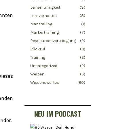
Leinenführigkeit
(3)
annten
Lernverhalten
(8)
Mantrailing
(1)
Markertraining
(7)
Ressourcenverteidigung
(2)
Rückruf
(11)
Training
(2)
Uncategorized
(2)
Welpen
(6)
ieses
Wissenswertes
(60)
enden
NEU IM PODCAST
nder.