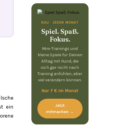
NEU · JEDEN MONAT
Spiel. Spaß.
Fokus.
Mini-Trainings und
kleine Spiele für Deinen
Alltag mit Hund, die
sich gar nicht nach
Training anfühlen, aber
viel verändern können.
Nur 7 € im Monat
lsche
Jetzt
st ein
mitmachen →
orene