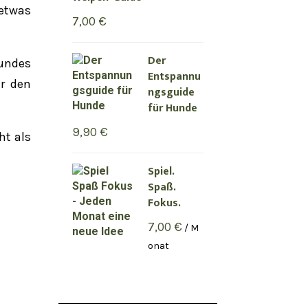
etwas
7,00
€
Der
undes
Entspannu
er den
ngsguide
für Hunde
9,90
€
ht als
Spiel.
Spaß.
Fokus.
7,00
€
/ M
onat