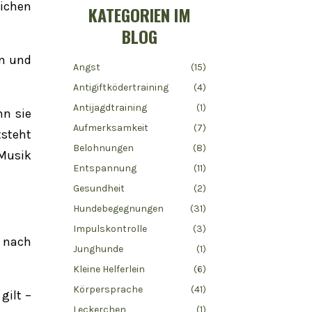
ichen
KATEGORIEN IM
BLOG
en und
Angst
(15)
Antigiftködertraining
(4)
Antijagdtraining
(1)
nn sie
Aufmerksamkeit
(7)
tsteht
Belohnungen
(8)
Musik
Entspannung
(11)
Gesundheit
(2)
Hundebegegnungen
(31)
Impulskontrolle
(3)
t nach
Junghunde
(1)
Kleine Helferlein
(6)
Körpersprache
(41)
gilt –
Leckerchen
(1)