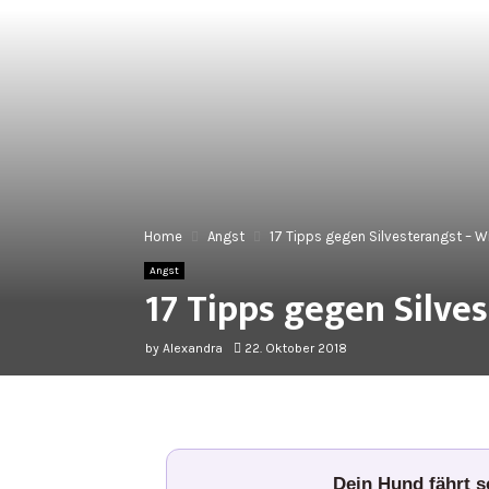
Home
Angst
17 Tipps gegen Silvesterangst – W
Angst
17 Tipps gegen Silve
by
Alexandra
22. Oktober 2018
Dein Hund fährt 