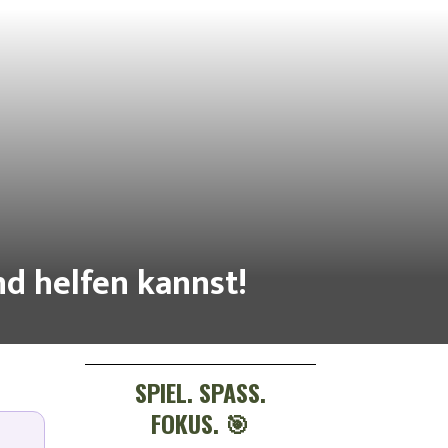
d helfen kannst!
SPIEL. SPASS. F
OKUS. 🎯