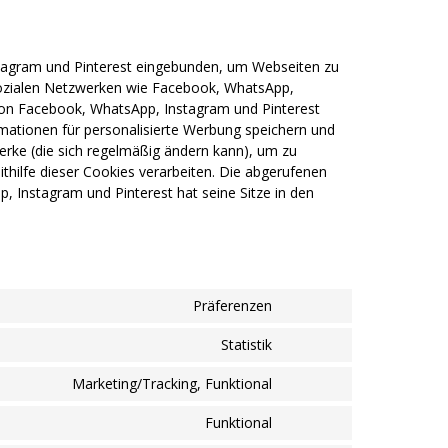
stagram und Pinterest eingebunden, um Webseiten zu
in sozialen Netzwerken wie Facebook, WhatsApp,
r von Facebook, WhatsApp, Instagram und Pinterest
mationen für personalisierte Werbung speichern und
werke (die sich regelmäßig ändern kann), um zu
ithilfe dieser Cookies verarbeiten. Die abgerufenen
 Instagram und Pinterest hat seine Sitze in den
Präferenzen
Consent
to
Statistik
Consent
service
to
ibericode
Marketing/Tracking, Funktional
Consent
service
to
google-
Funktional
Consent
service
analytics