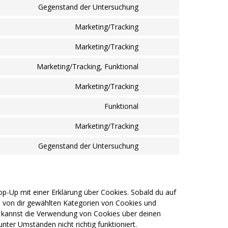
to
facebook
Gegenstand der Untersuchung
Consent
service
to
wordpress
Marketing/Tracking
Consent
service
to
themerex
Marketing/Tracking
Consent
service
to
google-
Marketing/Tracking, Funktional
Consent
service
fonts
to
google-
Marketing/Tracking
Consent
service
recaptcha
to
youtube
Funktional
Consent
service
to
sharethis
Marketing/Tracking
Consent
service
to
whatsapp
Gegenstand der Untersuchung
Consent
service
to
instagram
service
sonstiges
op-Up mit einer Erklärung über Cookies. Sobald du auf
lle von dir gewählten Kategorien von Cookies und
u kannst die Verwendung von Cookies über deinen
nter Umständen nicht richtig funktioniert.