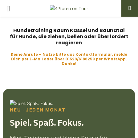
PRIMARY
MENU
Hundetraining Raum Kassel und Baunatal
für Hunde, die ziehen, bellen oder überfordert
reagieren
Keine Anrufe – Nutze bitte das Kontaktformular, melde
Dich per E-Mail oder über 01523/6186259 per WhatsApp.
Danke!
NEU · JEDEN MONAT
Spiel. Spaß. Fokus.