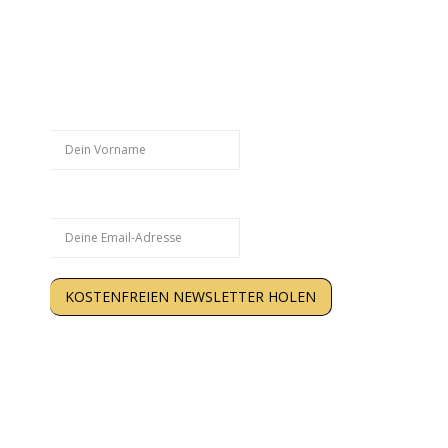
Hol Dir weitere kostenlose
Trainingstipps:
Vorname
Email
KOSTENFREIEN NEWSLETTER HOLEN
Kein Spam. Nur Inhalte, die Dir wirklich weiterhelfen.
Abmeldung jederzeit möglich. Deine Daten werden
gespeichert. Hinweise zum >
Datenschutz
.