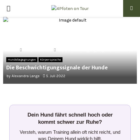
PRIMARY
MENU
Home
Körpersprache
Die Beschwichtigungssignale der Hunde
Hundebegegnungen
Körpersprache
Die Beschwichtigungssignale der Hunde
by
Alexandra Lange
5. Juli 2022
Dein Hund fährt schnell hoch oder
kommt schwer zur Ruhe?
Versteh, warum Training allein oft nicht reicht, und
was Deinem Hund wirklich hilft.