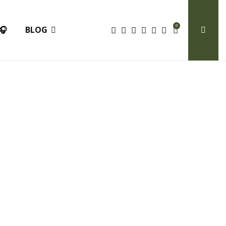
0
🎧
BLOG