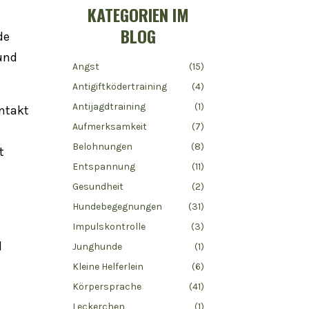
KATEGORIEN IM
BLOG
de
Hund
Angst
(15)
Antigiftködertraining
(4)
Antijagdtraining
(1)
ontakt
Aufmerksamkeit
(7)
d
Belohnungen
(8)
t
Entspannung
(11)
Gesundheit
(2)
Hundebegegnungen
(31)
Impulskontrolle
(3)
d
Junghunde
(1)
Kleine Helferlein
(6)
Körpersprache
(41)
Leckerchen
(1)