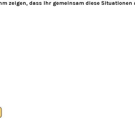
ihm zeigen, dass Ihr gemeinsam diese Situationen
ose Trainingstipps:
rhelfen. Abmeldung jederzeit möglich.
nweise zum >
Datenschutz
.