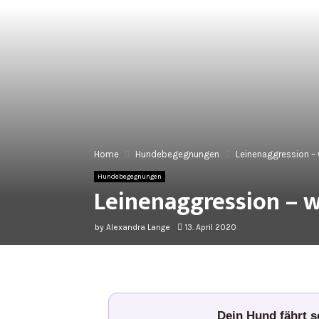
Home
Hundebegegnungen
Leinenaggression – 
Hundebegegnungen
Leinenaggression – w
by
Alexandra Lange
13. April 2020
Dein Hund fährt 