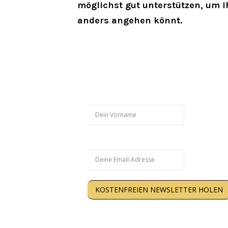
möglichst gut unterstützen, um 
anders angehen könnt.
Hol Dir weitere kostenl
Vorname
Email
KOSTENFREIEN NEWSLETTER HOLEN
Kein Spam. Nur Inhalte, die Dir wirklich weite
Deine Daten werden gespeichert. Hi