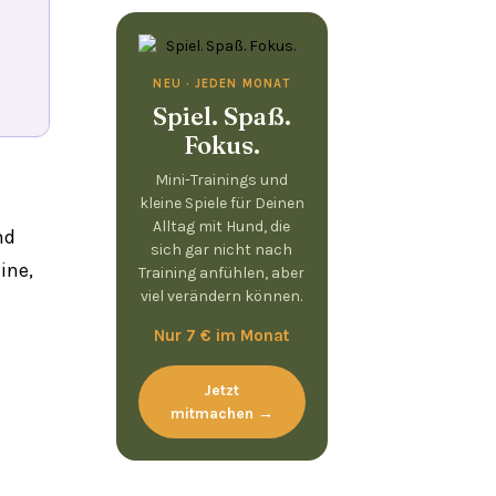
NEU · JEDEN MONAT
Spiel. Spaß.
Fokus.
Mini-Trainings und
kleine Spiele für Deinen
Alltag mit Hund, die
nd
sich gar nicht nach
ine,
Training anfühlen, aber
viel verändern können.
Nur 7 € im Monat
Jetzt
mitmachen →