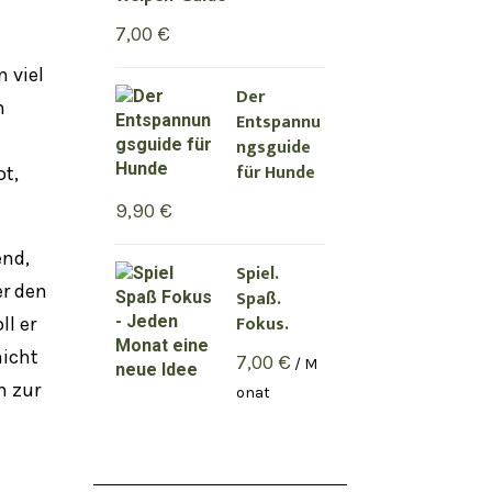
7,00
€
 viel
Der
n
Entspannu
ngsguide
für Hunde
ot,
9,90
€
end,
Spiel.
er den
Spaß.
Fokus.
ll er
nicht
7,00
€
/ M
m zur
onat