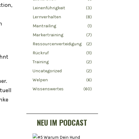
tion,
Leinenführigkeit
(3)
Lernverhalten
(8)
n
Mantrailing
(1)
Markertraining
(7)
Ressourcenverteidigung
(2)
Rückruf
(11)
ohnt
Training
(2)
Uncategorized
(2)
Welpen
(6)
er.
Wissenswertes
(60)
tuell
enke
NEU IM PODCAST
n