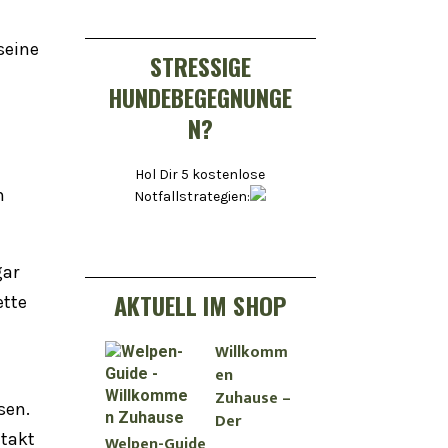
seine
STRESSIGE
HUNDEBEGEGNUNGE
N?
Hol Dir 5 kostenlose
n
Notfallstrategien:
gar
AKTUELL IM SHOP
ette
Willkomm
en
Zuhause –
sen.
Der
ntakt
Welpen-Guide