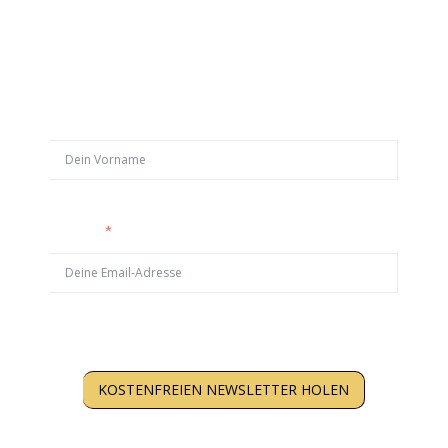
Hol Dir weitere kostenlose
Trainingstipps:
Vorname
Email
KOSTENFREIEN NEWSLETTER HOLEN
Kein Spam. Nur Inhalte, die Dir wirklich weiterhelfen.