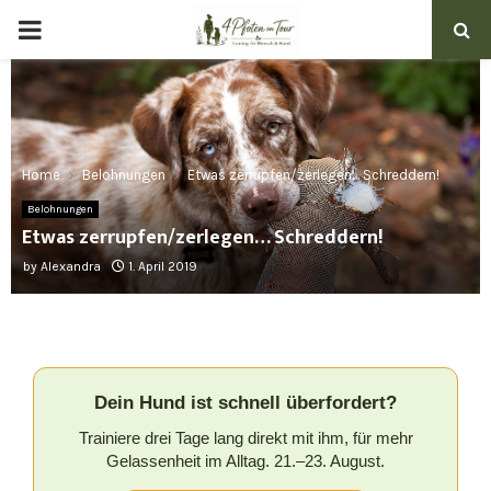
PRIMARY
MENU
Home
Belohnungen
Etwas zerrupfen/zerlegen… Schreddern!
p
Belohnungen
Etwas zerrupfen/zerlegen… Schreddern!
by
Alexandra
1. April 2019
Dein Hund ist schnell überfordert?
Trainiere drei Tage lang direkt mit ihm, für mehr
Gelassenheit im Alltag. 21.–23. August.