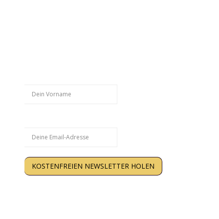
Hol Dir weitere kostenlose
Trainingstipps:
Vorname
Email
KOSTENFREIEN NEWSLETTER HOLEN
Kein Spam. Nur Inhalte, die Dir wirklich weiterhelfen.
Abmeldung jederzeit möglich. Deine Daten werden
gespeichert. Hinweise zum >
Datenschutz
.