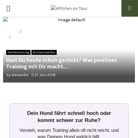
PRIMARY
MENU
Home
Markertraining
Hast Du heute schon geclickt? Was positives Training mit Dir
macht…
Markertraining
Wissenswertes
Hast Du heute schon geclickt? Was positives
Training mit Dir macht…
by
Alexandra
21. Juni 2018
Dein Hund fährt schnell hoch oder
kommt schwer zur Ruhe?
Versteh, warum Training allein oft nicht reicht, und
was Deinem Hund wirklich hilft.