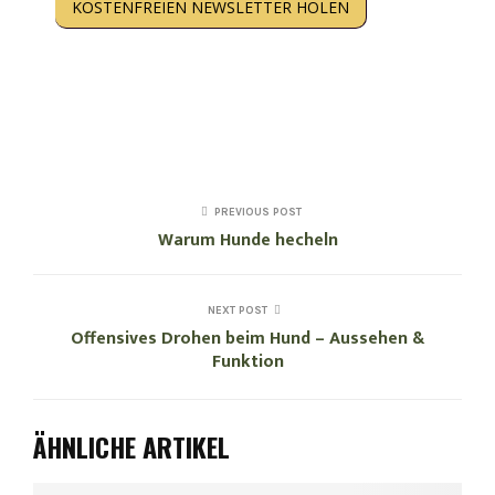
KOSTENFREIEN NEWSLETTER HOLEN
Kein Spam. Nur Inhalte, die Dir wirklich weiterhelfen.
Abmeldung jederzeit möglich. Deine Daten werden
gespeichert. Hinweise zum >
Datenschutz
.
PREVIOUS POST
Warum Hunde hecheln
NEXT POST
Offensives Drohen beim Hund – Aussehen &
Funktion
ÄHNLICHE ARTIKEL