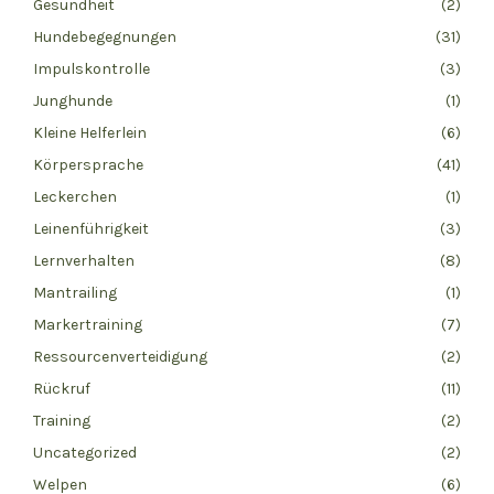
Gesundheit
(2)
Hundebegegnungen
(31)
Impulskontrolle
(3)
Junghunde
(1)
Kleine Helferlein
(6)
Körpersprache
(41)
Leckerchen
(1)
Leinenführigkeit
(3)
Lernverhalten
(8)
Mantrailing
(1)
Markertraining
(7)
Ressourcenverteidigung
(2)
Rückruf
(11)
Training
(2)
Uncategorized
(2)
Welpen
(6)