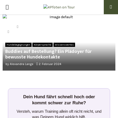
PRIMARY
MENU
Home
Körpersprache
Buddies auf Bestellung? Ein Plädoyer für bewusste
Hundekontakte
Hundebegegnungen
Körpersprache
Wissenswertes
Buddies auf Bestellung? Ein Plädoyer für
bewusste Hundekontakte
by
Alexandra Lange
2. Februar 2024
Dein Hund fährt schnell hoch oder
kommt schwer zur Ruhe?
Versteh, warum Training allein oft nicht reicht, und
was Deinem Hund wirklich hilft.