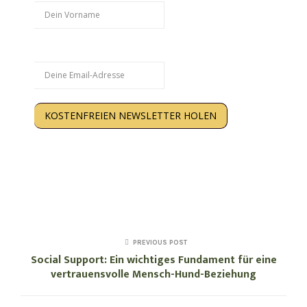
Email
KOSTENFREIEN NEWSLETTER HOLEN
Kein Spam. Nur Inhalte, die Dir wirklich weiterhelfen.
Abmeldung jederzeit möglich. Deine Daten werden
gespeichert. Hinweise zum >
Datenschutz
.
PREVIOUS POST
Social Support: Ein wichtiges Fundament für eine
vertrauensvolle Mensch-Hund-Beziehung