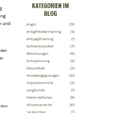
KATEGORIEN IM
g
BLOG
ang
n und
Angst
(15)
Antigiftködertraining
(4)
Antijagdtraining
(1)
Aufmerksamkeit
(7)
eren
Belohnungen
(8)
er
Entspannung
(11)
Gesundheit
(2)
Hundebegegnungen
(31)
Impulskontrolle
(3)
Junghunde
(1)
Kleine Helferlein
(6)
Körpersprache
(41)
s dem
Leckerchen
(1)