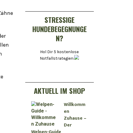
Zähne
STRESSIGE
HUNDEBEGEGNUNGE
der
N?
llen
Hol Dir 5 kostenlose
h
Notfallstrategien:
te
AKTUELL IM SHOP
Willkomm
en
Zuhause –
Der
Welpen-Guide