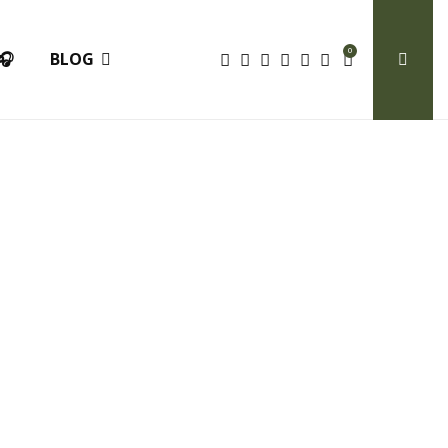
0
🎧
BLOG