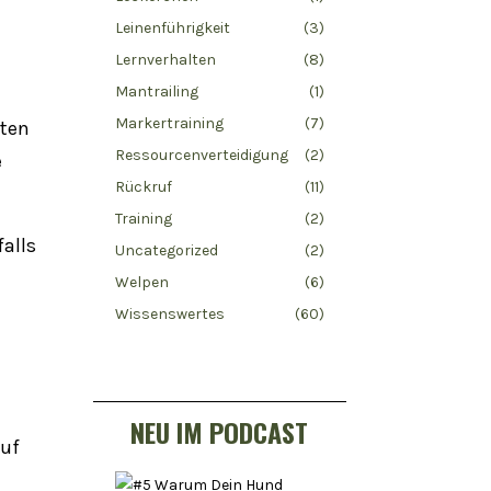
Leinenführigkeit
(3)
Lernverhalten
(8)
Mantrailing
(1)
Markertraining
(7)
ten
Ressourcenverteidigung
(2)
e
Rückruf
(11)
Training
(2)
alls
Uncategorized
(2)
Welpen
(6)
Wissenswertes
(60)
NEU IM PODCAST
auf