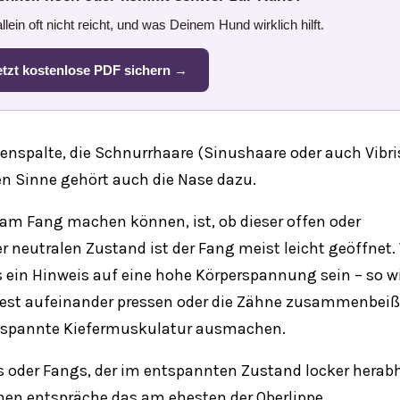
lein oft nicht reicht, und was Deinem Hund wirklich hilft.
etzt kostenlose PDF sichern →
penspalte, die Schnurrhaare (Sinushaare oder auch Vibr
n Sinne gehört auch die Nase dazu.
 am Fang machen können, ist, ob dieser offen oder
 neutralen Zustand ist der Fang meist leicht geöffnet.
s ein Hinweis auf eine hohe Körperspannung sein – so wi
fest aufeinander pressen oder die Zähne zusammenbeiß
gespannte Kiefermuskulatur ausmachen.
ls oder Fangs, der im entspannten Zustand locker hera
en entspräche das am ehesten der Oberlippe.