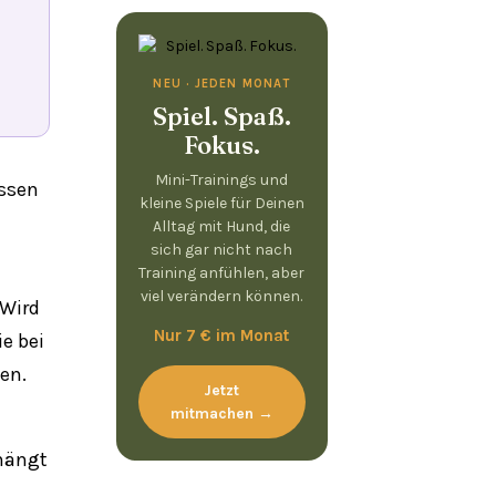
NEU · JEDEN MONAT
Spiel. Spaß.
Fokus.
Mini-Trainings und
issen
kleine Spiele für Deinen
Alltag mit Hund, die
sich gar nicht nach
Training anfühlen, aber
viel verändern können.
 Wird
Nur 7 € im Monat
e bei
en.
Jetzt
mitmachen →
bhängt