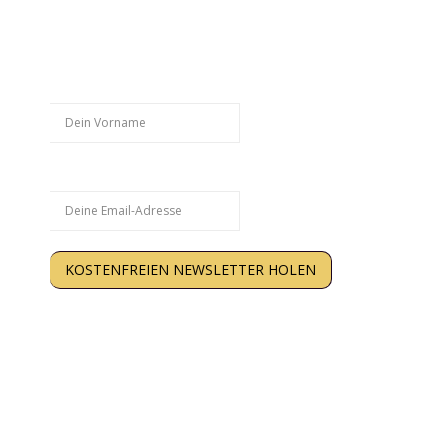
Hol Dir weitere kostenlose
Trainingstipps:
Vorname
Email
KOSTENFREIEN NEWSLETTER HOLEN
Kein Spam. Nur Inhalte, die Dir wirklich weiterhelfen.
Abmeldung jederzeit möglich. Deine Daten werden
gespeichert. Hinweise zum >
Datenschutz
.