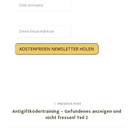
Email
KOSTENFREIEN NEWSLETTER HOLEN
Kein Spam. Nur Inhalte, die Dir wirklich weiterhelfen.
Abmeldung jederzeit möglich. Deine Daten werden
gespeichert. Hinweise zum >
Datenschutz
.
PREVIOUS POST
Antigiftködertraining – Gefundenes anzeigen und
nicht fressen! Teil 2