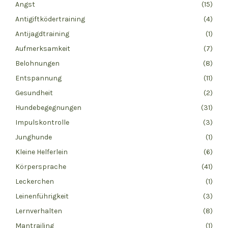
Angst
(15)
Antigiftködertraining
(4)
Antijagdtraining
(1)
Aufmerksamkeit
(7)
Belohnungen
(8)
Entspannung
(11)
Gesundheit
(2)
Hundebegegnungen
(31)
Impulskontrolle
(3)
Junghunde
(1)
Kleine Helferlein
(6)
Körpersprache
(41)
Leckerchen
(1)
Leinenführigkeit
(3)
Lernverhalten
(8)
Mantrailing
(1)