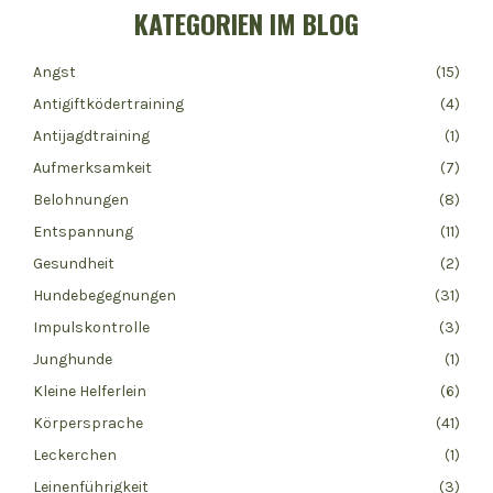
KATEGORIEN IM BLOG
Angst
(15)
Antigiftködertraining
(4)
Antijagdtraining
(1)
Aufmerksamkeit
(7)
Belohnungen
(8)
Entspannung
(11)
Gesundheit
(2)
Hundebegegnungen
(31)
Impulskontrolle
(3)
Junghunde
(1)
Kleine Helferlein
(6)
Körpersprache
(41)
Leckerchen
(1)
Leinenführigkeit
(3)