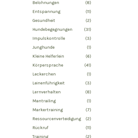
Belohnungen
(8)
Entspannung
(11)
Gesundheit
(2)
Hundebegegnungen
(31)
Impulskontrolle
(3)
Junghunde
(1)
Kleine Helferlein
(6)
Körpersprache
(41)
Leckerchen
(1)
Leinenführigkeit
(3)
Lernverhalten
(8)
Mantrailing
(1)
Markertraining
(7)
Ressourcenverteidigung
(2)
Rückruf
(11)
Training
(2)