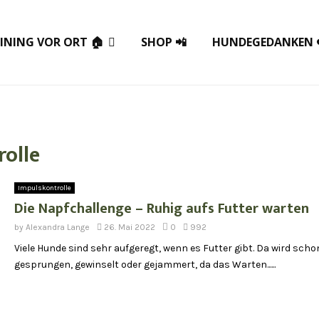
INING VOR ORT 🏠
SHOP 📲
HUNDEGEDANKEN 
rolle
Impulskontrolle
Die Napfchallenge – Ruhig aufs Futter warten
by
Alexandra Lange
26. Mai 2022
0
992
Viele Hunde sind sehr aufgeregt, wenn es Futter gibt. Da wird sch
gesprungen, gewinselt oder gejammert, da das Warten......