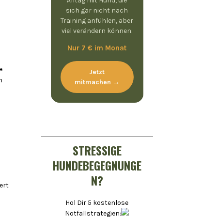
Alltag mit Hund, die
sich gar nicht nach
Training anfühlen, aber
viel verändern können.
Nur 7 € im Monat
e
Jetzt
h
mitmachen →
STRESSIGE
HUNDEBEGEGNUNGE
N?
ert
Hol Dir 5 kostenlose
Notfallstrategien: