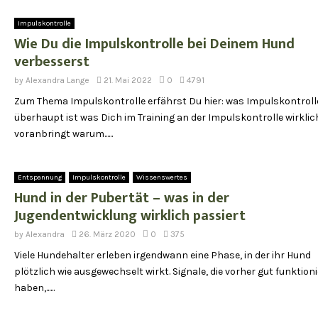
Impulskontrolle
Wie Du die Impulskontrolle bei Deinem Hund
verbesserst
by
Alexandra Lange
21. Mai 2022
0
4791
Zum Thema Impulskontrolle erfährst Du hier: was Impulskontroll
überhaupt ist was Dich im Training an der Impulskontrolle wirklic
voranbringt warum......
Entspannung
Impulskontrolle
Wissenswertes
Hund in der Pubertät – was in der
Jugendentwicklung wirklich passiert
by
Alexandra
26. März 2020
0
375
Viele Hundehalter erleben irgendwann eine Phase, in der ihr Hund
plötzlich wie ausgewechselt wirkt. Signale, die vorher gut funktioni
haben,......