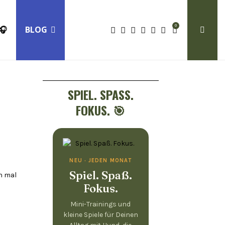
0
🎧
BLOG
SPIEL. SPASS. F
OKUS. 🎯
NEU · JEDEN MONAT
Spiel. Spaß.
on mal
Fokus.
Mini-Trainings und
kleine Spiele für Deinen