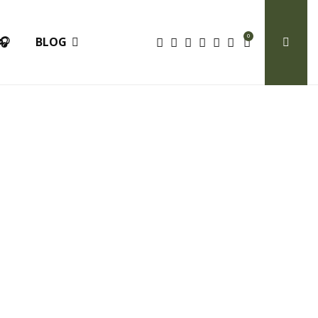
0
🎧
BLOG