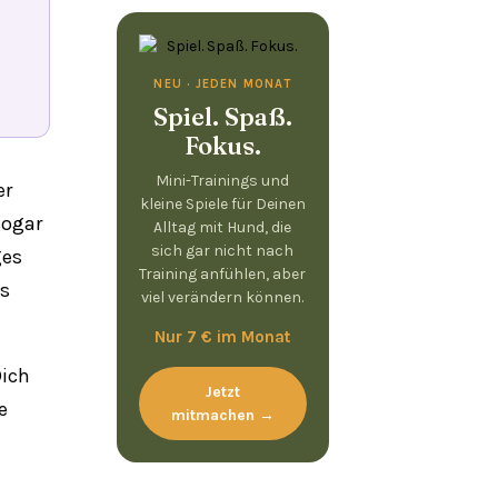
NEU · JEDEN MONAT
Spiel. Spaß.
Fokus.
Mini-Trainings und
er
kleine Spiele für Deinen
sogar
Alltag mit Hund, die
sich gar nicht nach
ges
Training anfühlen, aber
ls
viel verändern können.
Nur 7 € im Monat
Dich
Jetzt
e
mitmachen →