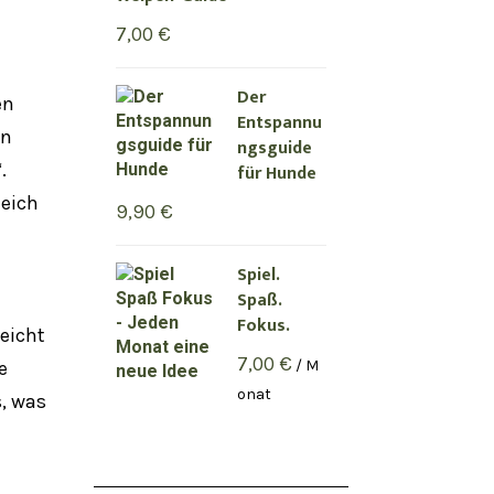
7,00
€
Der
en
Entspannu
en
ngsguide
.
für Hunde
leich
9,90
€
Spiel.
Spaß.
Fokus.
eicht
7,00
€
e
/ M
onat
s, was