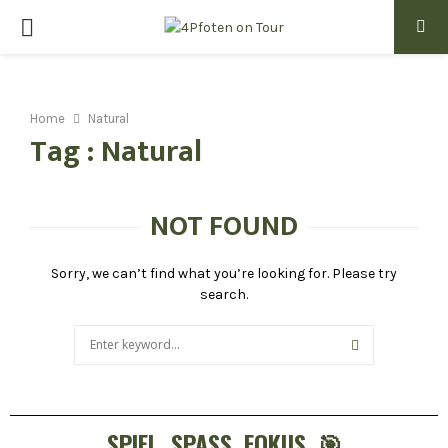
PRIMARY
MENU
Home
Natural
Tag : Natural
NOT FOUND
Sorry, we can’t find what you’re looking for. Please try
search.
Search
for:
SEARCH
SPIEL. SPASS. FOKUS. 🎯