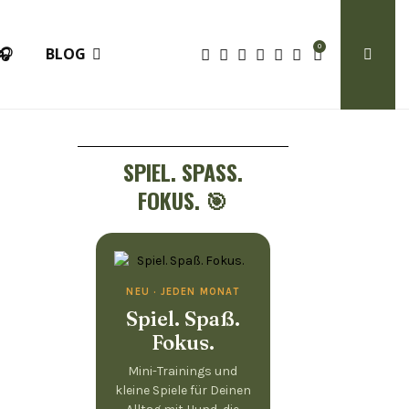
0
🎧
BLOG
SPIEL. SPASS. F
OKUS. 🎯
NEU · JEDEN MONAT
Spiel. Spaß.
Fokus.
Mini-Trainings und
kleine Spiele für Deinen