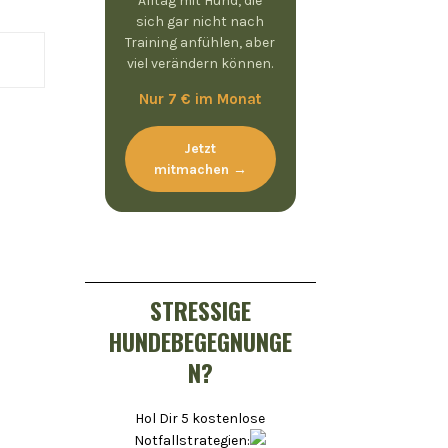
Alltag mit Hund, die
sich gar nicht nach
Training anfühlen, aber
viel verändern können.
Nur 7 € im Monat
Jetzt
mitmachen →
STRESSIGE
HUNDEBEGEGNUNGE
N?
Hol Dir 5 kostenlose
Notfallstrategien: