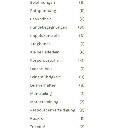
Belohnungen
(8)
Entspannung
(11)
Gesundheit
(2)
Hundebegegnungen
(31)
Impulskontrolle
(3)
Junghunde
(1)
Kleine Helferlein
(6)
Körpersprache
(41)
Leckerchen
(1)
Leinenführigkeit
(3)
Lernverhalten
(8)
Mantrailing
(1)
Markertraining
(7)
Ressourcenverteidigung
(2)
Rückruf
(11)
Training
(2)