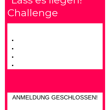
Challenge
Melde Dich jetzt hier kostenlos an…
kostenlos & online
5 Tage Input
Austausch in Facebook Gruppe
Trainiere wann Du magst
ANMELDUNG GESCHLOSSEN!