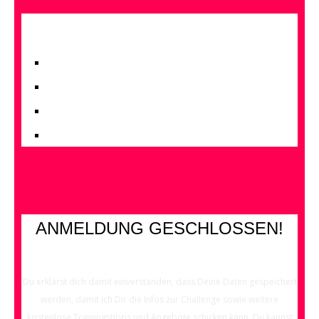
Melde Dich jetzt hier kostenlos an…
kostenlos & online
5 Tage Input
Austausch in Facebook Gruppe
Trainiere wann Du magst
ANMELDUNG GESCHLOSSEN!
Du erklärst dich damit einverstanden, dass Deine Daten gespeichert
werden, damit ich Dir die Infos zur Challenge
sowie weitere
kostenlose Trainingstipps und Angebote schicken kann. Du kannst