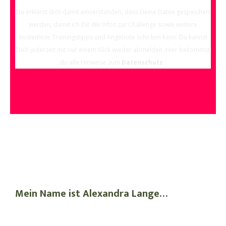
Du erklärst dich damit einverstanden, dass Deine Daten gespeichert
werden, damit ich Dir die Infos zur Challenge
sowie weitere
kostenlose Trainingstipps und Angebote schicken kann. Du kannst
Dich jederzeit mit nur einem Klick wieder abmelden. Hier bekommst
du alle Hinweise zum
Datenschutz
.
Mein Name ist Alexandra Lange…