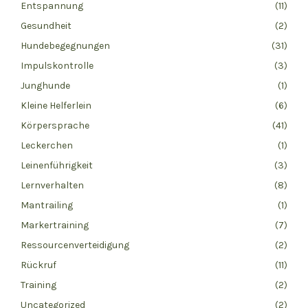
Entspannung
(11)
Gesundheit
(2)
Hundebegegnungen
(31)
Impulskontrolle
(3)
Junghunde
(1)
Kleine Helferlein
(6)
Körpersprache
(41)
Leckerchen
(1)
Leinenführigkeit
(3)
Lernverhalten
(8)
Mantrailing
(1)
Markertraining
(7)
Ressourcenverteidigung
(2)
Rückruf
(11)
Training
(2)
Uncategorized
(2)