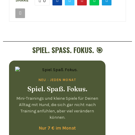
SHARE
0
SPIEL. SPASS. FOKUS. 🎯
NEU · JEDEN MONAT
Spiel. Spaß. Fokus.
Mini-Trainings und kleine Spiele für Deinen
Alltag mit Hund, die sich gar nicht nach
Training anfühlen, aber viel verändern
können.
Nur 7 € im Monat