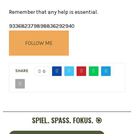
Remember that any help is essential.
9336
823
7989
8836
2929
40
FOLLOW ME
SHARE
0
SPIEL. SPASS. FOKUS. 🎯