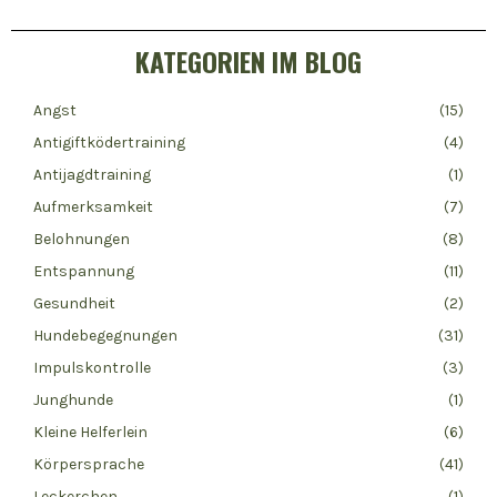
KATEGORIEN IM BLOG
Angst
(15)
Antigiftködertraining
(4)
Antijagdtraining
(1)
Aufmerksamkeit
(7)
Belohnungen
(8)
Entspannung
(11)
Gesundheit
(2)
Hundebegegnungen
(31)
Impulskontrolle
(3)
Junghunde
(1)
Kleine Helferlein
(6)
Körpersprache
(41)
Leckerchen
(1)