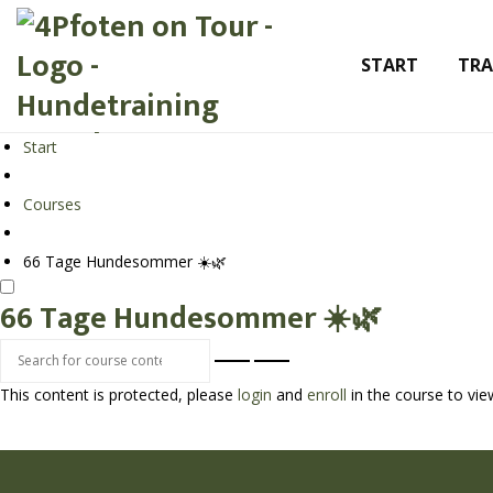
START
TRA
Start
Courses
66 Tage Hundesommer ☀️🌿
66 Tage Hundesommer ☀️🌿
This content is protected, please
login
and
enroll
in the course to vie