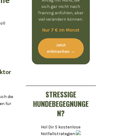
lle
Alltag mit Hund, die
sich gar nicht nach
Training anfühlen, aber
viel verändern können.
oll
Nur 7 € im Monat
Jetzt
mitmachen →
ktor
STRESSIGE
ich die
HUNDEBEGEGNUNGE
en für
N?
Hol Dir 5 kostenlose
Notfallstrategien: