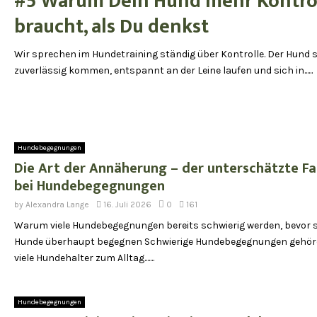
#5 Warum Dein Hund mehr Kontro
braucht, als Du denkst
Wir sprechen im Hundetraining ständig über Kontrolle. Der Hund s
zuverlässig kommen, entspannt an der Leine laufen und sich in......
Hundebegegnungen
Die Art der Annäherung – der unterschätzte Fa
bei Hundebegegnungen
by
Alexandra Lange
16. Juli 2026
0
161
Warum viele Hundebegegnungen bereits schwierig werden, bevor s
Hunde überhaupt begegnen Schwierige Hundebegegnungen gehör
viele Hundehalter zum Alltag.......
Hundebegegnungen