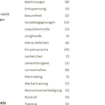
Belohnungen
(8)
Entspannung
(11)
 nicht
Gesundheit
(2)
gen
Hundebegegnungen
(31)
Impulskontrolle
(3)
Junghunde
(1)
Kleine Helferlein
(6)
Körpersprache
(41)
Leckerchen
(1)
Leinenführigkeit
(3)
Lernverhalten
(8)
Mantrailing
(1)
Markertraining
(7)
Ressourcenverteidigung
(2)
Rückruf
(11)
eis
Training
(2)