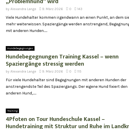
„Problemhund“ wird
by
Alexandra Lange
9. März 2026
0
143
Viele Hundehalter kommen irgendwann an einen Punkt, an dem sie
mehr weiterwissen. Spaziergänge werden anstrengend, Begegnun
mit anderen Hunden......
Hundebegegnungen
Hundebegegnungen Training Kassel – wenn
Spaziergänge stressig werden
by
Alexandra Lange
9. März 2026
0
115
Für viele Hundehalter sind Begegnungen mit anderen Hunden der
anstrengendste Teil des Spaziergangs. Der eigene Hund fixiert den
anderen Hund,......
Training
4Pfoten on Tour Hundeschule Kassel –
Hundetraining mit Struktur und Ruhe im Landkr