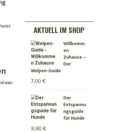
ng
 holst
AKTUELL IM SHOP
Willkomm
en
Zuhause –
Der
en
Welpen-Guide
7,00
€
und was
Der
Entspannu
ngsguide
für Hunde
9,90
€