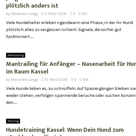
plötzlich anders ist
by
Alexandra Lange
11. März 2026
0
140
Viele Hundehalter erleben irgendwann eine Phase, in der ihr Hund
plötzlich alles zu vergessen scheint. Signale, die vorher gut
funktioniert......
Mantrailing
Mantrailing für Anfänger – Nasenarbeit für Hu
im Raum Kassel
by
Alexandra Lange
10. März 2026
0
149
Viele Hunde lieben es, zu schnüffeln. Auf Spaziergängen bleiben si
wieder stehen, verfolgen spannende Gerüche oder suchen konzent
den......
Training
Hundetraining Kassel: Wenn Dein Hund zum