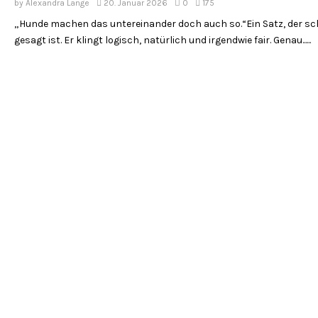
by
Alexandra Lange
20. Januar 2026
0
175
„Hunde machen das untereinander doch auch so.“Ein Satz, der sc
gesagt ist. Er klingt logisch, natürlich und irgendwie fair. Genau......