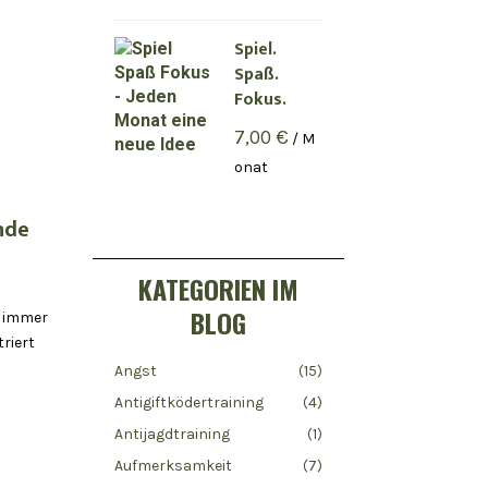
Spiel.
Spaß.
Fokus.
7,00
€
/ M
onat
nde
KATEGORIEN IM
BLOG
e immer
riert
Angst
(15)
Antigiftködertraining
(4)
Antijagdtraining
(1)
Aufmerksamkeit
(7)