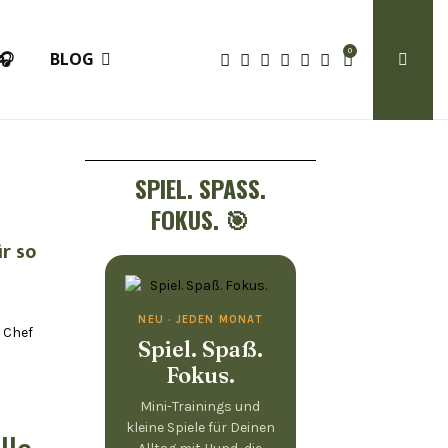
0
🎧
BLOG
SPIEL. SPASS. F
OKUS. 🎯
r so
NEU · JEDEN MONAT
 Chef
Spiel. Spaß.
Fokus.
Mini-Trainings und
kleine Spiele für Deinen