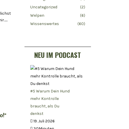
Uncategorized
(2)
lichst
Welpen
(6)
....
Wissenswertes
(60)
NEU IM PODCAST
#5 Warum Dein Hund
mehr Kontrolle
braucht, als Du
o!"
denkst
19. Juli 2026
30Minuten