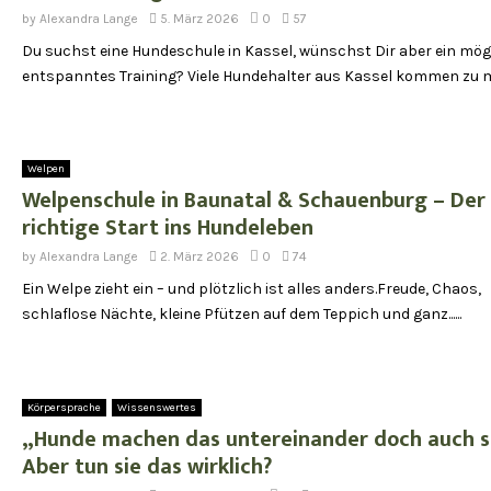
by
Alexandra Lange
5. März 2026
0
57
Du suchst eine Hundeschule in Kassel, wünschst Dir aber ein mög
entspanntes Training? Viele Hundehalter aus Kassel kommen zu mir..
Welpen
Welpenschule in Baunatal & Schauenburg – Der
richtige Start ins Hundeleben
by
Alexandra Lange
2. März 2026
0
74
Ein Welpe zieht ein – und plötzlich ist alles anders.Freude, Chaos,
schlaflose Nächte, kleine Pfützen auf dem Teppich und ganz......
Körpersprache
Wissenswertes
„Hunde machen das untereinander doch auch s
Aber tun sie das wirklich?