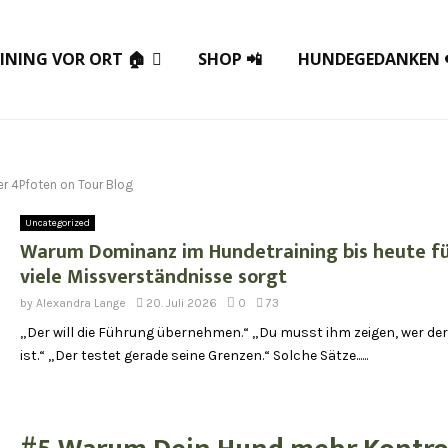
INING VOR ORT 🏠
SHOP 📲
HUNDEGEDANKEN 
er 4Pfoten on Tour Blog
Uncategorized
Warum Dominanz im Hundetraining bis heute fü
viele Missverständnisse sorgt
by
Alexandra Lange
20. Juli 2026
0
73
„Der will die Führung übernehmen.“ „Du musst ihm zeigen, wer der
ist.“ „Der testet gerade seine Grenzen.“ Solche Sätze......